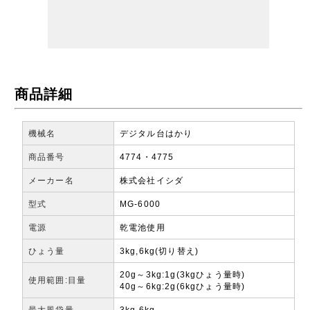
商品詳細
機械名
デジタル台はかり
商品番号
4774・4775
メーカー名
株式会社イシダ
型式
MG-6000
電源
乾電池使用
ひょう量
3kg,6kg(切り替え)
20g～3kg:1g(3kgひょう量時)
使用範囲:目量
40g～6kg:2g(6kgひょう量時)
最大風袋量
3kg,6kg