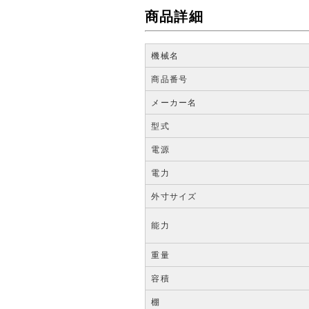
商品詳細
機械名
商品番号
メーカー名
型式
電源
電力
外寸サイズ
能力
重量
容積
棚