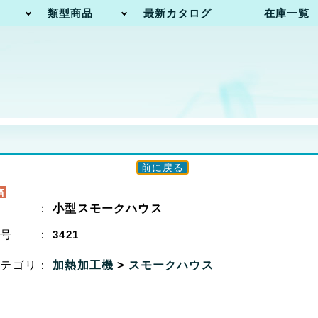
類型商品
最新カタログ
在庫一覧
前に戻る
名 ：
小型スモークハウス
番号 ：
3421
カテゴリ：
加熱加工機
>
スモークハウス