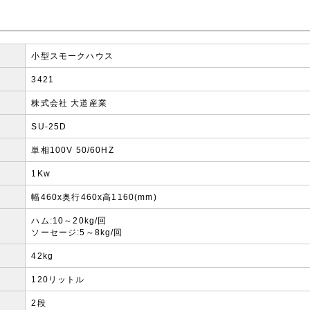
小型スモークハウス
3421
株式会社 大道産業
SU-25D
単相100V 50/60HZ
1Kw
幅460x奥行460x高1160(mm)
ハム:10～20kg/回
ソーセージ:5～8kg/回
42kg
120リットル
2段