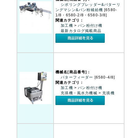
シボリングブレッダー&バターリ
ングマシン&パン粉補給機
[6580-
1/8・6580-2/8・6580-3/8]
関連カテゴリ：
加工機
>
パン粉付け機
最新カタログ掲載商品
機械名[商品番号]：
バターフィーダー
[6580-4/8]
関連カテゴリ：
加工機
>
パン粉付け機
充填機・風水力機械
>
充填機