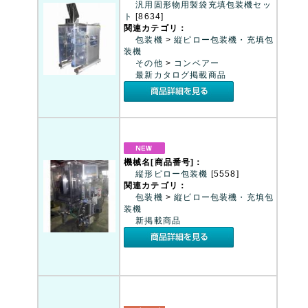
汎用固形物用製袋充填包装機セッ
ト
[8634]
関連カテゴリ：
包装機
>
縦ピロー包装機・充填包
装機
その他
>
コンベアー
最新カタログ掲載商品
機械名[商品番号]：
縦形ピロー包装機
[5558]
関連カテゴリ：
包装機
>
縦ピロー包装機・充填包
装機
新掲載商品