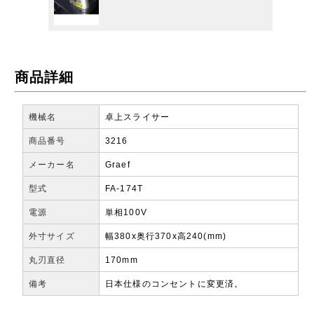
商品詳細
機械名
卓上スライサー
商品番号
3216
メーカー名
Graef
型式
FA-174T
電源
単相100V
外寸サイズ
幅380x奥行370x高240(mm)
丸刃直径
170mm
備考
日本仕様のコンセントに変更済。