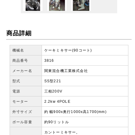
商品詳細
機械名
ケーキミキサー(90コート)
商品番号
3816
メーカー名
関東混合機工業株式会社
型式
SS型221
電源
三相200V
モーター
2.2kw 4POLE
外寸サイズ
約 幅900x奥行1000x高1700(mm)
ボール容量
約90リットル
カントーミキサー。