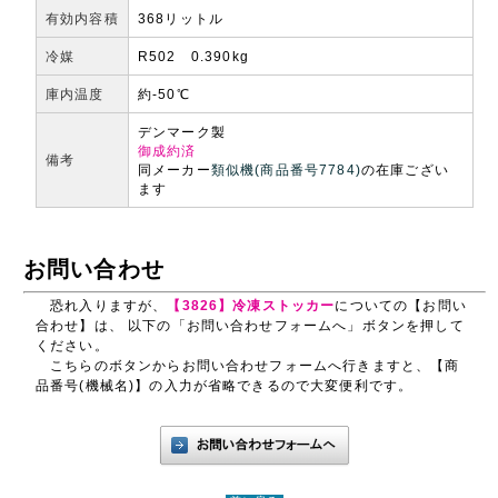
有効内容積
368リットル
冷媒
R502 0.390kg
庫内温度
約-50℃
デンマーク製
御成約済
備考
同メーカー
類似機(商品番号7784)
の在庫ござい
ます
お問い合わせ
恐れ入りますが、
【3826】冷凍ストッカー
についての【お問い
合わせ】は、 以下の「お問い合わせフォームへ」ボタンを押して
ください。
こちらのボタンからお問い合わせフォームへ行きますと、【商
品番号(機械名)】の入力が省略できるので大変便利です。