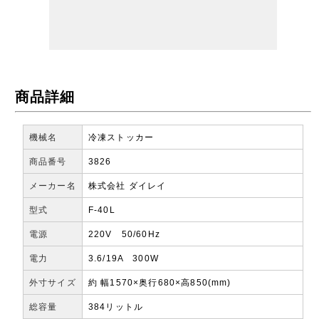
商品詳細
機械名
冷凍ストッカー
商品番号
3826
メーカー名
株式会社 ダイレイ
型式
F-40L
電源
220V 50/60Hz
電力
3.6/19A 300W
外寸サイズ
約 幅1570×奥行680×高850(mm)
総容量
384リットル