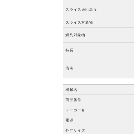
スライス適応温度
スライス対象物
鱗列対象物
特長
備考
機械名
商品番号
メーカー名
電源
外寸サイズ