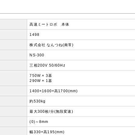
高速ミートロボ 本体
1498
株式会社 なんつね(南常)
NS-300
三相200V 50/60Hz
750W × 3基
290W × 1基
1400×1600×高1700(mm)
約530kg
最大300枚/分(無段変速)
(0)～8mm
幅330×高195(mm)