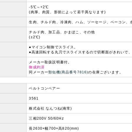
-5℃～+2℃
(肉厚、肉質、形状によって若干異なります)
生肉、チルド肉、冷凍肉、ハム、ソーセージ、ベーコン、
チルド肉、加工品、かまぼこ、その他
(±2℃)
●マイコン制御でスライス。
●高速回転する丸刃でスライスするので切断面がきれいで
メーカー取扱説明書付。
御成約済
同メーカー
類似機(商品番号7816)
の在庫ございます。
ベルトコンベアー
3561
株式会社 なんつね(南常)
三相200V 50/60Hz
長2630×幅700×高820(mm)