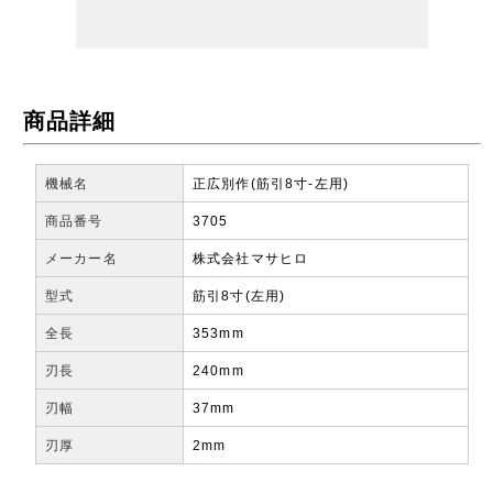
商品詳細
機械名
正広別作(筋引8寸-左用)
商品番号
3705
メーカー名
株式会社マサヒロ
型式
筋引8寸(左用)
全長
353mm
刃長
240mm
刃幅
37mm
刃厚
2mm