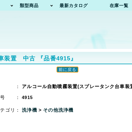
類型商品
最新カタログ
在庫一覧
車装置 中古
『品番4915』
前に戻る
名 ：
アルコール自動噴霧装置(スプレータンク台車装置
番号 ：
4915
カテゴリ：
洗浄機
>
その他洗浄機