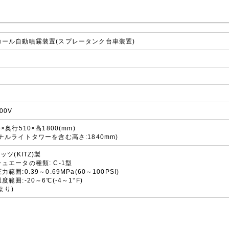
コール自動噴霧装置(スプレータンク台車装置)
00V
6×奥行510×高1800(mm)
ナルライトタワーを含む高さ:1840mm)
キッツ(KITZ)製
ュエータの種類: C-1型
力範囲:0.39～0.69MPa(60～100PSI)
度範囲:-20～6℃(-4～1°F)
より)