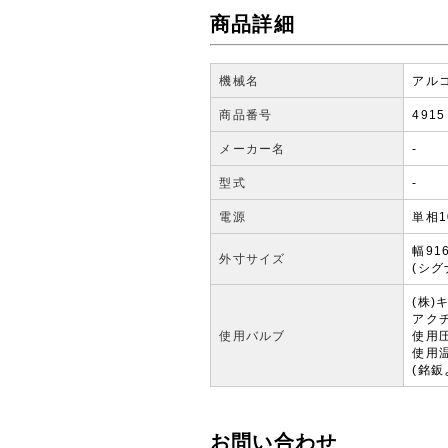
商品詳細
機械名
アル
商品番号
4915
メーカー名
-
型式
-
電源
単相1
幅91
外寸サイズ
(シグ
(株)
アクチ
使用バルブ
使用圧
使用温
(銘鈑
お問い合わせ