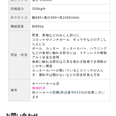
切截能力
350kg/h
外寸サイズ
幅685×奥行460×高1040(mm)
機械重量
約95kg
野菜、果物などのみじん切りに
コロッケやメンチボール、ギョウザなどの下ごし
らえにも
ボール、カッター、カッターカバー、ハウジング
などの食材に触れる部分には、ステンレスや耐蝕
用途・特長
アルミ合金を使用
食材に触れる部分は工具を使わず脱着でき掃除が
しやすい構造
カッターカバーが開いているとスイッチが入ら
ず、運転中は開かないなどの安全対策も万全
オーバーホール済
御成約済
備考
別メーカー
小型機(商品番号K330)
の在庫ござい
ます
お問い合わせ