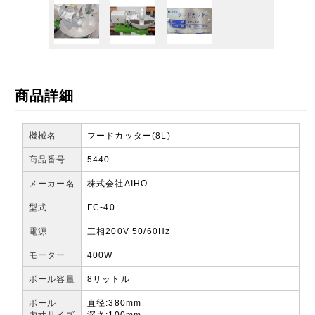
商品詳細
機械名
フードカッター(8L)
商品番号
5440
メーカー名
株式会社AIHO
型式
FC-40
電源
三相200V 50/60Hz
モーター
400W
ボール容量
8リットル
ボール
直径:380mm
内寸サイズ
深さ:100mm