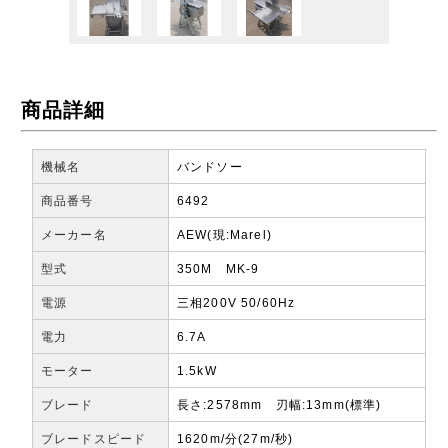
商品詳細
機械名
バンドソー
商品番号
6492
メーカー名
AEW(現:Marel)
型式
350M MK-9
電源
三相200V 50/60Hz
電力
6.7A
モーター
1.5kW
ブレード
長さ:2578mm 刃幅:13mm(標準)
ブレードスピード
1620m/分(27m/秒)