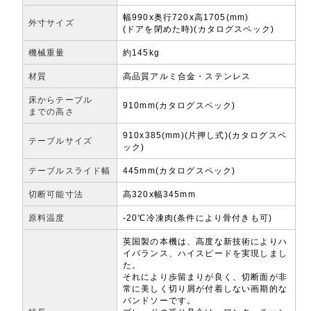
幅990x奥行720x高1705(mm)
外寸サイズ
(ドアを閉めた時)(カタログスペック)
機械重量
約145kg
材質
高品質アルミ合金・ステンレス
床からテーブル
910mm(カタログスペック)
までの高さ
910x385(mm)(片押し式)(カタログスペ
テーブルサイズ
ック)
テーブルスライド幅
445mm(カタログスペック)
切断可能寸法
高320x幅345mm
原料温度
-20℃冷凍肉(条件により骨付きも可)
英国製の本機は、高度な新技術によりハ
イバランス、ハイスピードを実現しまし
た。
それにより歩留まりが良く、切断面が非
常に美しく切り屑が付着しない画期的な
バンドソーです。