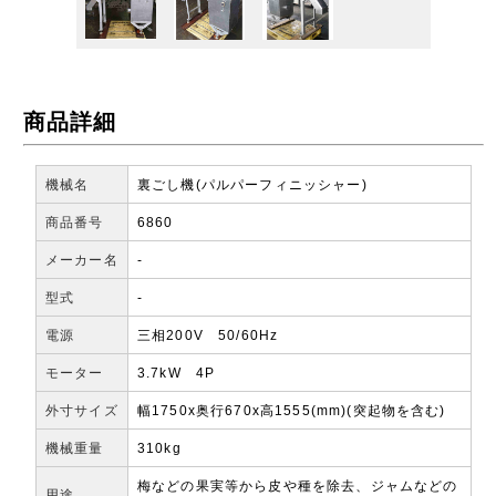
商品詳細
機械名
裏ごし機(パルパーフィニッシャー)
商品番号
6860
メーカー名
-
型式
-
電源
三相200V 50/60Hz
モーター
3.7kW 4P
外寸サイズ
幅1750x奥行670x高1555(mm)(突起物を含む)
機械重量
310kg
梅などの果実等から皮や種を除去、ジャムなどの
用途