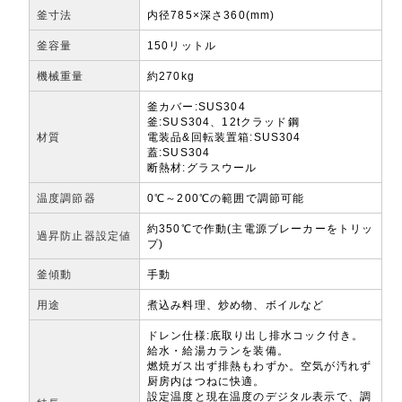
釜寸法
内径785×深さ360(mm)
釜容量
150リットル
機械重量
約270kg
釜カバー:SUS304
釜:SUS304、12tクラッド鋼
材質
電装品&回転装置箱:SUS304
蓋:SUS304
断熱材:グラスウール
温度調節器
0℃～200℃の範囲で調節可能
約350℃で作動(主電源ブレーカーをトリッ
過昇防止器設定値
プ)
釜傾動
手動
用途
煮込み料理、炒め物、ボイルなど
ドレン仕様:底取り出し排水コック付き。
給水・給湯カランを装備。
燃焼ガス出ず排熱もわずか。空気が汚れず
厨房内はつねに快適。
設定温度と現在温度のデジタル表示で、調