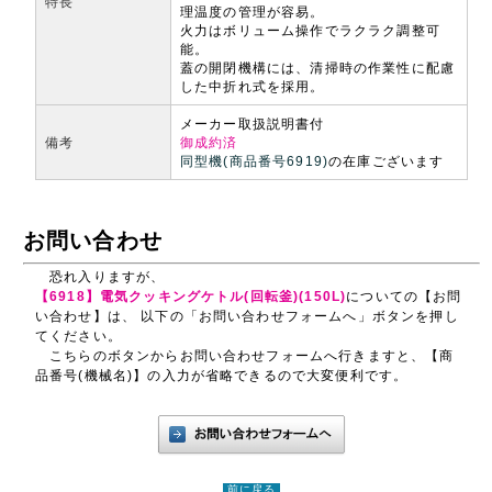
特長
理温度の管理が容易。
火力はボリューム操作でラクラク調整可
能。
蓋の開閉機構には、清掃時の作業性に配慮
した中折れ式を採用。
メーカー取扱説明書付
備考
御成約済
同型機(商品番号6919)
の在庫ございます
お問い合わせ
恐れ入りますが、
【6918】電気クッキングケトル(回転釜)(150L)
についての【お問
い合わせ】は、 以下の「お問い合わせフォームへ」ボタンを押し
てください。
こちらのボタンからお問い合わせフォームへ行きますと、【商
品番号(機械名)】の入力が省略できるので大変便利です。
前に戻る