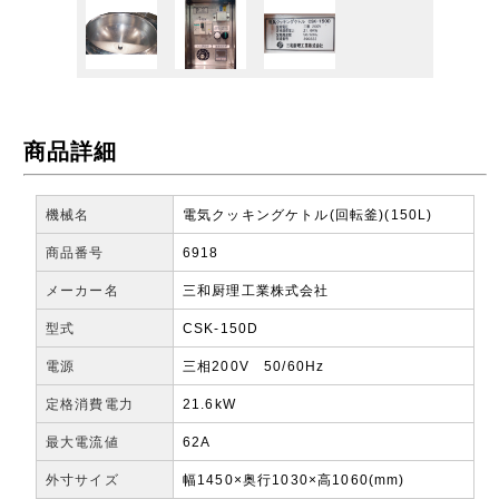
商品詳細
機械名
電気クッキングケトル(回転釜)(150L)
商品番号
6918
メーカー名
三和厨理工業株式会社
型式
CSK-150D
電源
三相200V 50/60Hz
定格消費電力
21.6kW
最大電流値
62A
外寸サイズ
幅1450×奥行1030×高1060(mm)