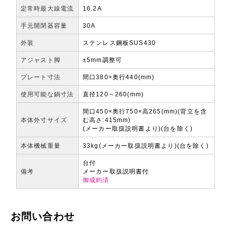
定常時最大線電流
16.2A
手元開閉器容量
30A
外装
ステンレス鋼板SUS430
アジャスト脚
±5mm調整可
プレート寸法
間口380×奥行440(mm)
使用可能な鍋寸法
直径120～260(mm)
間口450×奥行750×高265(mm)(背立を含
本体外寸サイズ
む高さ:415mm)
(メーカー取扱説明書より)(台を除く)
本体機械重量
33kg(メーカー取扱説明書より)(台を除く)
台付
備考
メーカー取扱説明書付
御成約済
お問い合わせ