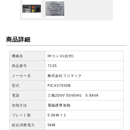
商品詳細
機械名
IHコンロ(台付)
商品番号
7135
メーカー名
株式会社フジマック
型式
FIC457550B
電源
三相200V 50/60Hz 5.6kVA
加熱方法
電磁誘導加熱
プレート数
5.0kW × 1
総合消費電力
5kW