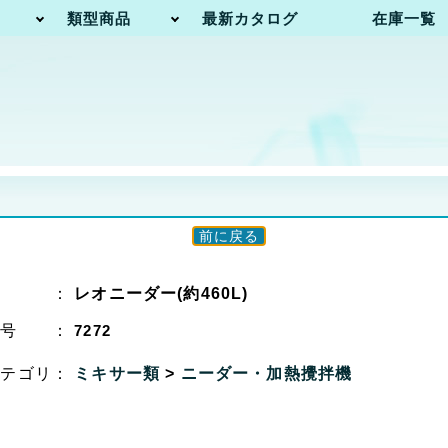
類型商品
最新カタログ
在庫一覧
前に戻る
名 ：
レオニーダー(約460L)
番号 ：
7272
カテゴリ：
ミキサー類
>
ニーダー・加熱攪拌機