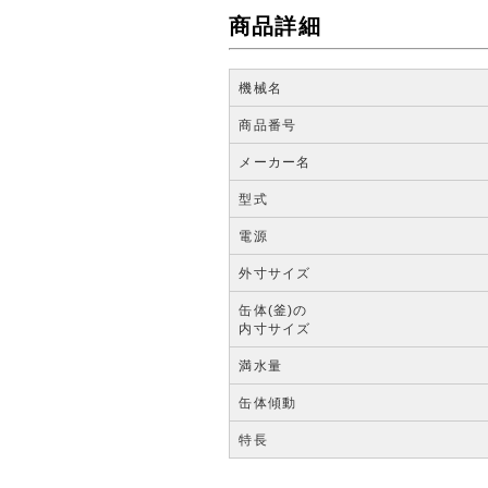
商品詳細
機械名
商品番号
メーカー名
型式
電源
外寸サイズ
缶体(釜)の
内寸サイズ
満水量
缶体傾動
特長