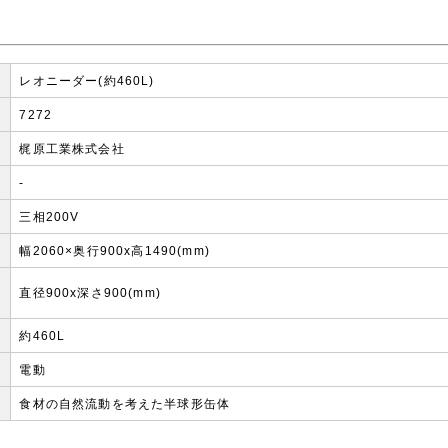
レオニーダー(約460L)
7272
梶原工業株式会社
-
三相200V
幅2060×奥行900x高1490(mm)
直径900x深さ900(mm)
約460L
電動
食材の自然流動を考えた半球形缶体