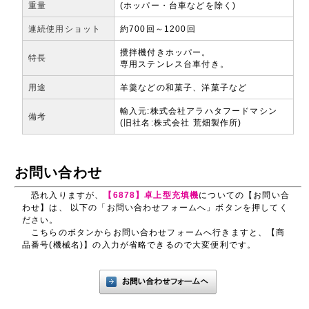
重量
(ホッパー・台車などを除く)
連続使用ショット
約700回～1200回
攪拌機付きホッパー。
特長
専用ステンレス台車付き。
用途
羊羹などの和菓子、洋菓子など
輸入元:株式会社アラハタフードマシン
備考
(旧社名:株式会社 荒畑製作所)
お問い合わせ
恐れ入りますが、
【6878】卓上型充填機
についての【お問い合
わせ】は、 以下の「お問い合わせフォームへ」ボタンを押してく
ださい。
こちらのボタンからお問い合わせフォームへ行きますと、【商
品番号(機械名)】の入力が省略できるので大変便利です。