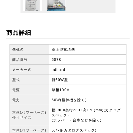
商品詳細
機械名
卓上型充填機
商品番号
6878
メーカー名
edhard
型式
新60W型
電源
単相100V
電力
60W(撹拌機を除く)
幅390×奥行230×高170(mm)(カタログ
本体(パワーベース)
スペック)
外寸サイズ
(ホッパー・台車などを除く)
本体(パワーベース)
5.7kg(カタログスペック)