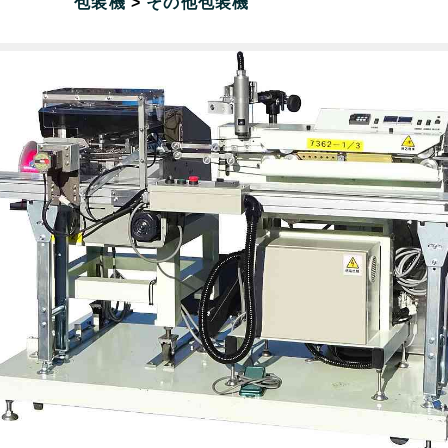
包装機
>
その他包装機