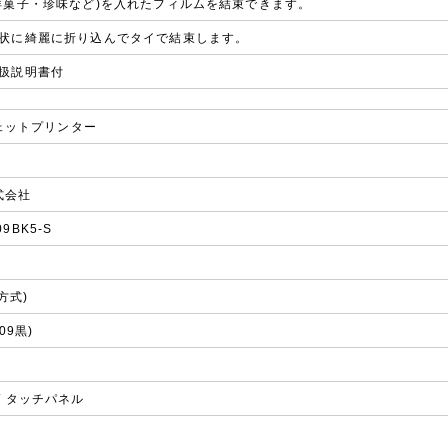
洋菓子・珍味など)を入れたフィルムを結束できます。
状に綺麗に折り込んでタイで結束します。
扱説明書付
ェットプリンター
式会社
09BK5-S
方式)
09黒)
 / タッチパネル