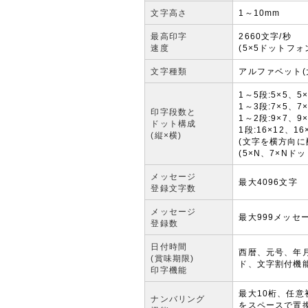
文字高さ
1～10mm
最高印字
2660文字/秒
速度
(5×5ドットフ
文字種類
アルファベット(
1～5段:5×5、5
1～3段:7×5、7
印字段数と
1～2段:9×7、9
ドット構成
1段:16×12、1
(縦×横)
(文字を横方向に
(5×N、7×N
メッセージ
最大4096文字
登録文字数
メッセージ
最大999メッセ
登録数
日付時間
西暦、元号、年月
(賞味期限)
ド、文字割付機能
印字機能
最大10桁、任意
ナンバリング
をスペースで置換