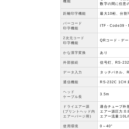
機能
数字の間に任意
距離印字機能
最大10桁、分割
バーコード
ITF・Code39
印字機能
2次元コード
QRコード・デ
印字機能
かな漢字変換
あり
外部接続
信号灯、RS-2
データ入力
タッチパネル、RS
通信機能
RS-232C 1CH 
ヘッド
3.5m
ケーブル長
ドライエアー源
適合チューブ外形
(プリントヘッド内
エアー源圧力:0.
エアーパージ用)
エアー流量:10L/
使用環境
0～40°