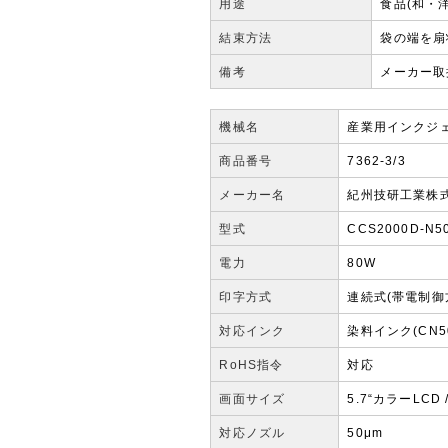
用途
食品(和・
結束方法
袋の端を扇
備考
メーカー取
機械名
産業用インクジ
商品番号
7362-3/3
メーカー名
紀州技研工業株
型式
CCS2000D-N5
電力
80W
印字方式
連続式(帯電制御
対応インク
染料インク(CN5
RoHS指令
対応
画面サイズ
5.7“カラーLCD
対応ノズル
50μm