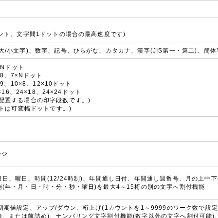
ォント、文字間1ドットの場合の最高速度です)
大/小文字)、数字、記号、ひらがな、カタカナ、漢字(JIS第一・第二)、簡体字
×Nドット
×8、7×Nドット
×9、10×8、12×10ドット
6×16、24×18、24×24ドット
配置する場合の印字段数です。)
ドットは可変幅ドットです。)
ージ
日、曜日、時間(12/24時制)、年間通し日付、年間通し週番号、月の上中下旬
(年・月・日・時・分・秒・曜日)を最大4～15桁の別の文字へ割付機能
初期値設定、アップ/ダウン、桁上げ(1カウントを1～9999のワーク数で設
、または前詰め)、ナンバリング文字割付機能(数字以外の文字へ割付可能)、進