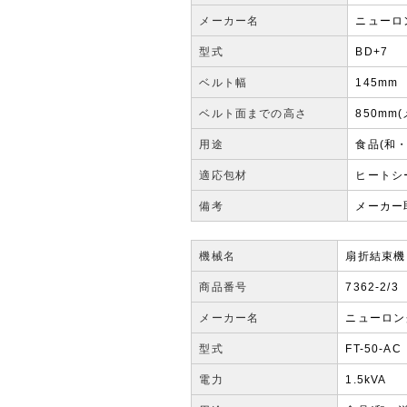
メーカー名
ニューロ
型式
BD+7
ベルト幅
145mm
ベルト面までの高さ
850mm
用途
食品(和
適応包材
ヒートシ
備考
メーカー
機械名
扇折結束機
商品番号
7362-2/3
メーカー名
ニューロン
型式
FT-50-AC
電力
1.5kVA