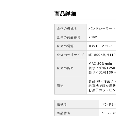
商品詳細
全体の機械名
バンドシーラー・
全体の商品番号
7362
全体の電源
単相100V 50/
全体の外寸サイズ
幅1800×奥行110
MAX 20袋/min
全体の能力
袋サイズ:幅125×長
袋サイズ:幅130×長
食品(和・洋菓子
用途
結束機で端を扇状
お菓子のラッピン
機械名
バンドシ
商品番号
7362-1/