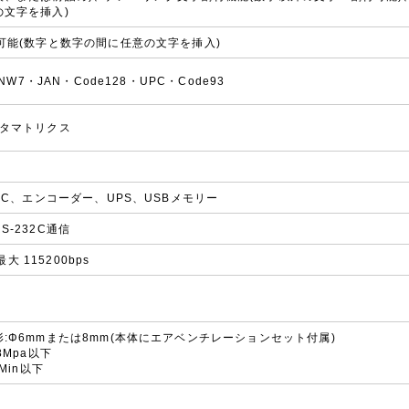
の文字を挿入)
可能(数字と数字の間に任意の文字を挿入)
・NW7・JAN・Code128・UPC・Code93
ータマトリクス
32C、エンコーダー、UPS、USBメモリー
-232C通信
最大 115200bps
:Φ6mmまたは8mm(本体にエアベンチレーションセット付属)
8Mpa以下
Min以下