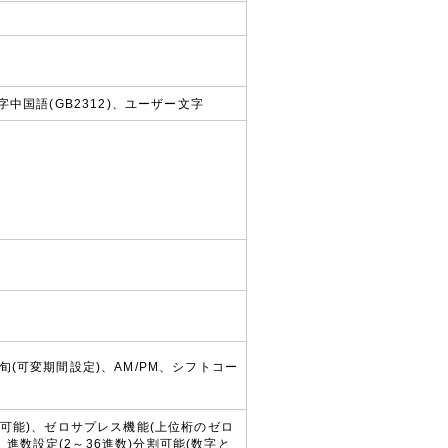
中国語(GB2312)、ユーザー文字
(可変期間設定)、AM/PM、シフトコー
定可能)、ゼロサプレス機能(上位桁のゼロ
数設定(2～36進数)分割可能(数字と