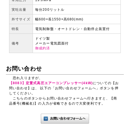
実吐出量
毎分200リットル
外寸サイズ
幅600×長1550×高680(mm)
特長
電気制御盤・オートドレン・自動停止装置付
ドイツ製
備考
メーカー電気図面付
御成約済
お問い合わせ
恐れ入りますが、
【8083】定置式高圧エアーコンプレッサー(4kW)
についての【お
問い合わせ】は、 以下の「お問い合わせフォームへ」ボタンを押
してください。
こちらのボタンからお問い合わせフォームへ行きますと、【商
品番号(機械名)】の入力が省略できるので大変便利です。