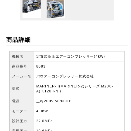
商品詳細
機械名
定置式高圧エアーコンプレッサー(4kW)
商品番号
8083
メーカー名
バウアーコンプレッサー株式会社
MARINER-II(MARINER-2)シリーズ M200-
型式
A(IK120II-NI)
電源
三相200V 50/60Hz
モーター
4.0kW
設計圧力
22.0MPa
常用圧力
19.6MPa