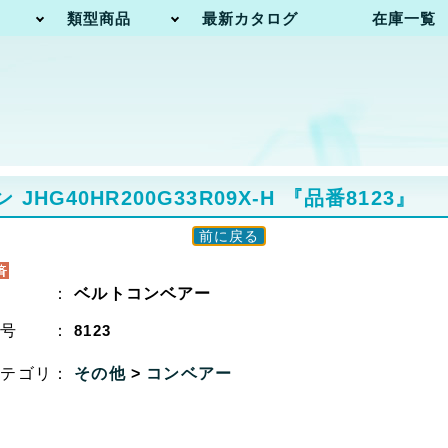
類型商品
最新カタログ
在庫一覧
G40HR200G33R09X-H
『品番8123』
前に戻る
名 ：
ベルトコンベアー
番号 ：
8123
カテゴリ：
その他
>
コンベアー