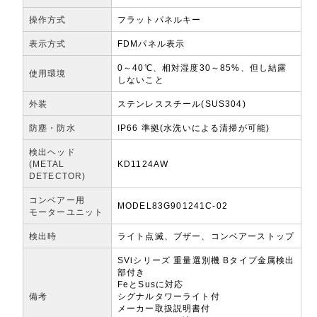
操作方式
フラットパネルキー
表示方式
FDMパネル表示
0～40℃、相対湿度30～85%、但し結露
使用環境
しないこと
外装
ステンレススチール(SUS304)
防塵・防水
IP66 準拠(水洗いによる清掃が可能)
検出ヘッド
(METAL
KD1124AW
DETECTOR)
コンベアー用
MODEL83G901241C-02
モーターユニット
検出時
ライト点滅、ブザー、コンベアーストップ
SViシリーズ 重量選別機 Bタイプ金属検出
部付き
FeとSusに対応
備考
シグナルタワーライト付
メーカー取扱説明書付