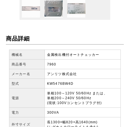
商品詳細
機械名
金属検出機付オートチェッカー
商品番号
7960
メーカー名
アンリツ株式会社
型式
KW5476BW4D
単相100～120V 50/60Hz または、
電源
単相200～240V 50/60Hz
(現状:100Vコンセントプラグ付)
電力
300VA
長1300×幅820×高1640(mm)
外寸サイズ
(シグナルタワーライトを含む)