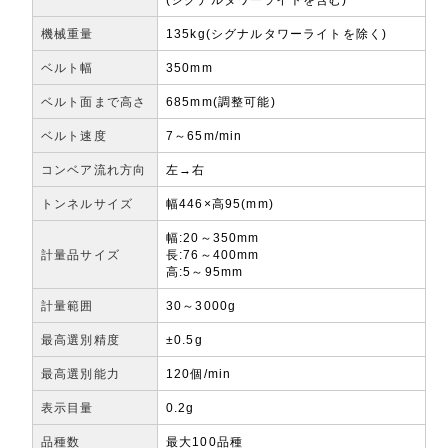
機械重量
135kg(シグナルタワーライトを除く)
ベルト幅
350mm
ベルト面まで高さ
685mm(調整可能)
ベルト速度
7～65m/min
コンベア流れ方向
左→右
トンネルサイズ
幅446×高95(mm)
幅:20～350mm
計量品サイズ
長:76～400mm
高:5～95mm
計量範囲
30～3000g
最高選別精度
±0.5g
最高選別能力
120個/min
表示目量
0.2g
品種数
最大100品種