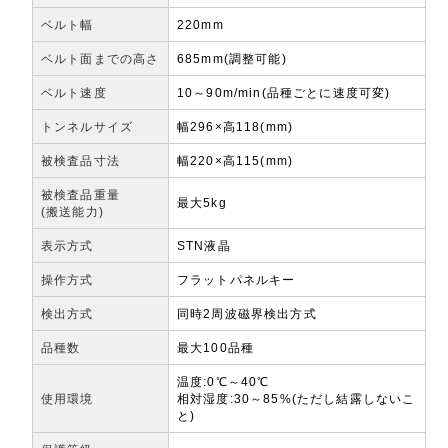
ベルト幅
220mm
ベルト面までの高さ
685mm(調整可能)
ベルト速度
10～90m/min(品種ごとに速度可変)
トンネルサイズ
幅296×高118(mm)
被検査品寸法
幅220×高115(mm)
被検査品重量
最大5kg
(搬送能力)
表示方式
STN液晶
操作方式
フラットパネルキー
検出方式
同時2周波磁界検出方式
品種数
最大100品種
温度:0℃～40℃
使用環境
相対湿度:30～85%(ただし結露しないこ
と)