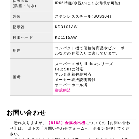
保護等級
IP66準拠(水洗いによる清掃が可能)
(防塵・防水)
外装
ステンレススチール(SUS304)
指示器
KD3101AW
検出ヘッド
KD1115AW
コンパクト機で個包装商品やビン、ボト
用途
ルなどの容器入りに適しています。
スーパーメポリIII duwシリーズ
FeとSusに対応
アルミ蒸着包装対応
備考
メーカー取扱説明書付
オーバーホール済
御成約済
お問い合わせ
恐れ入りますが、
【8168】金属検出機
についての【お問い合わ
せ】は、 以下の「お問い合わせフォームへ」ボタンを押してくだ
さい。