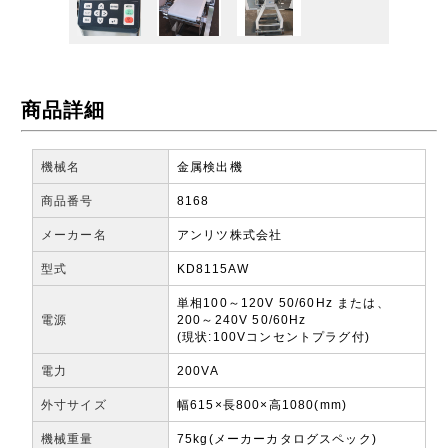
商品詳細
機械名
金属検出機
商品番号
8168
メーカー名
アンリツ株式会社
型式
KD8115AW
単相100～120V 50/60Hz または、
電源
200～240V 50/60Hz
(現状:100Vコンセントプラグ付)
電力
200VA
外寸サイズ
幅615×長800×高1080(mm)
機械重量
75kg(メーカーカタログスペック)