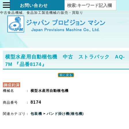
お問い合わせ
中古食品機械、食品加工製造機械の販売・買取り
横型水産用自動梱包機 中古 ストラパック AQ-
7M
『品番8174』
前に戻る
機械名 ：
横型水産用自動梱包機
8174
商品番号 ：
関連カテゴリ：
包装機
>
バンド掛け機(梱包機)