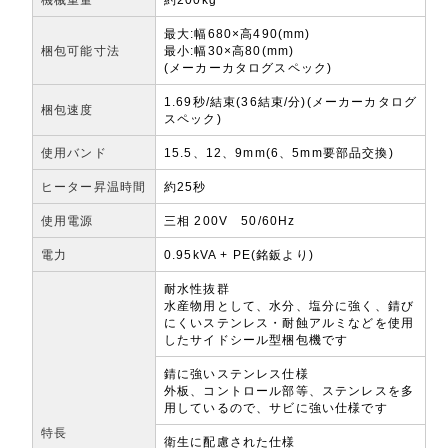
最大:幅680×高490(mm)
梱包可能寸法
最小:幅30×高80(mm)
(メーカーカタログスペック)
1.69秒/結束(36結束/分)(メーカーカタログ
梱包速度
スペック)
使用バンド
15.5、12、9mm(6、5mm要部品交換)
ヒーター昇温時間
約25秒
使用電源
三相 200V 50/60Hz
電力
0.95kVA + PE(銘鈑より)
耐水性抜群
水産物用として、水分、塩分に強く、錆び
にくいステンレス・耐蝕アルミなどを使用
したサイドシール型梱包機です
錆に強いステンレス仕様
外板、コントロール部等、ステンレスを多
用しているので、サビに強い仕様です
特長
衛生に配慮された仕様