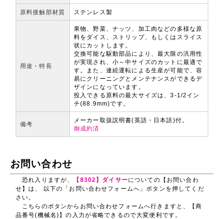
原料接触部材質
ステンレス製
果物、野菜、ナッツ、加工肉などの多様な原
料をダイス、ストリップ、もしくはスライス
状にカットします。
交換可能な駆動部品により、最大限の汎用性
が実現され、小～中サイズのカットに最適で
用途・特長
す。また、連続運転による生産が可能で、容
易にクリーニングとメンテナンスができるデ
ザインになっています。
投入できる原料の最大サイズは、3-1/2イン
チ(88.9mm)です。
メーカー取扱説明書(英語・日本語)付。
備考
御成約済
お問い合わせ
恐れ入りますが、
【8302】ダイサー
についての【お問い合わ
せ】は、 以下の「お問い合わせフォームへ」ボタンを押してくだ
さい。
こちらのボタンからお問い合わせフォームへ行きますと、【商
品番号(機械名)】の入力が省略できるので大変便利です。