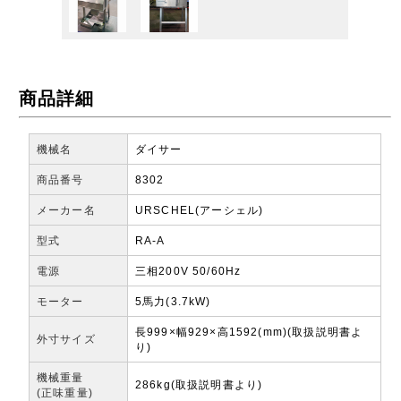
商品詳細
機械名
ダイサー
商品番号
8302
メーカー名
URSCHEL(アーシェル)
型式
RA-A
電源
三相200V 50/60Hz
モーター
5馬力(3.7kW)
長999×幅929×高1592(mm)(取扱説明書よ
外寸サイズ
り)
機械重量
286kg(取扱説明書より)
(正味重量)