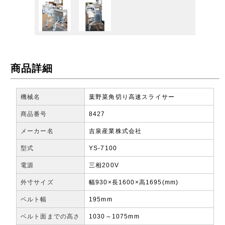
商品詳細
機械名
葉野菜角切り高速スライサー
商品番号
8427
メーカー名
吉泉産業株式会社
型式
YS-7100
電源
三相200V
外寸サイズ
幅930×長1600×高1695(mm)
ベルト幅
195mm
ベルト面までの高さ
1030～1075mm