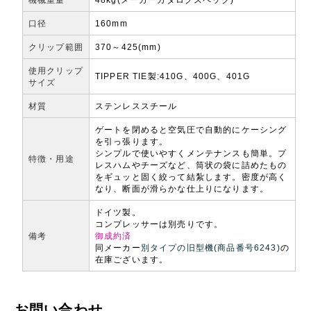
口径
160mm
クリップ範囲
370～425(mm)
使用クリップ
TIPPER TIE製:410G、400G、401G
サイズ
材質
ステンレススチール
ゲートを閉めると空気圧で自動的にケーシング
を引っ張ります。
シンプルで使いやすくメンテナンスも簡単。プ
特徴・用途
レスハムやチーズなど、筒状の袋に詰めたもの
をギュッと固く絞って結紮します。密度が高く
なり、断面が滑らかな仕上りになります。
ドイツ製。
コンプレッサーは別売りです。
備考
御成約済
同メーカー
別タイプの旧型機(商品番号6243)
の
在庫ございます。
お問い合わせ