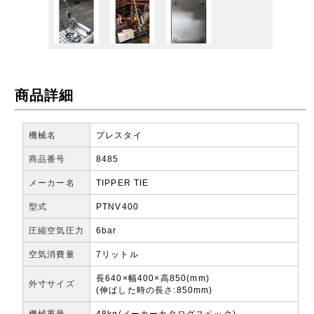
商品詳細
機械名
プレスタイ
商品番号
8485
メーカー名
TIPPER TIE
型式
PTNV400
圧縮空気圧力
6bar
空気消費量
7リットル
長640×幅400×高850(mm)
外寸サイズ
(伸ばした時の長さ:850mm)
機械重量
48kg(メーカーカタログスペック)