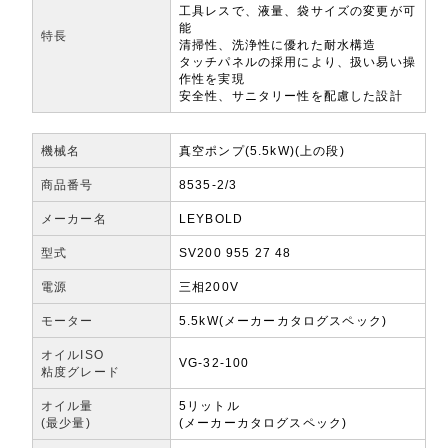
工具レスで、液量、袋サイズの変更が可
能
特長
清掃性、洗浄性に優れた耐水構造
タッチパネルの採用により、扱い易い操
作性を実現
安全性、サニタリー性を配慮した設計
機械名
真空ポンプ(5.5kW)(上の段)
商品番号
8535-2/3
メーカー名
LEYBOLD
型式
SV200 955 27 48
電源
三相200V
モーター
5.5kW(メーカーカタログスペック)
オイルISO
VG-32-100
粘度グレード
オイル量
5リットル
(最少量)
(メーカーカタログスペック)