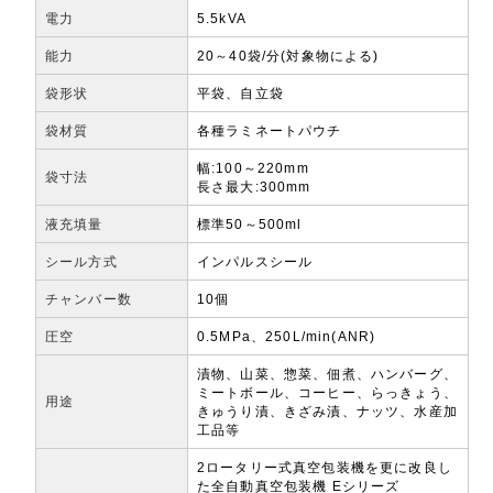
電力
5.5kVA
能力
20～40袋/分(対象物による)
袋形状
平袋、自立袋
袋材質
各種ラミネートパウチ
幅:100～220mm
袋寸法
長さ最大:300mm
液充填量
標準50～500ml
シール方式
インパルスシール
チャンバー数
10個
圧空
0.5MPa、250L/min(ANR)
漬物、山菜、惣菜、佃煮、ハンバーグ、
ミートボール、コーヒー、らっきょう、
用途
きゅうり漬、きざみ漬、ナッツ、水産加
工品等
2ロータリー式真空包装機を更に改良し
た全自動真空包装機 Eシリーズ