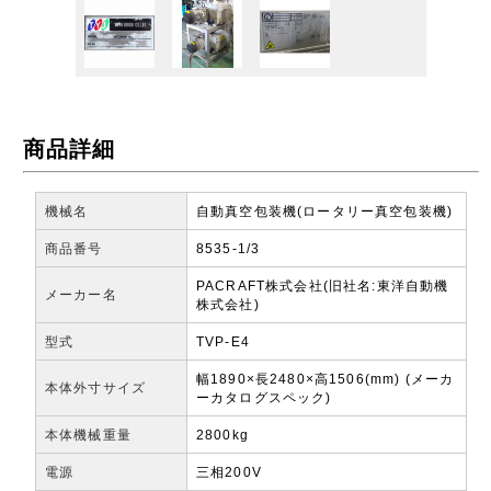
商品詳細
機械名
自動真空包装機(ロータリー真空包装機)
商品番号
8535-1/3
PACRAFT株式会社(旧社名:東洋自動機
メーカー名
株式会社)
型式
TVP-E4
幅1890×長2480×高1506(mm) (メーカ
本体外寸サイズ
ーカタログスペック)
本体機械重量
2800kg
電源
三相200V