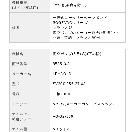
機械重量
155kg(架台を除く)
(オイル充填時)
一段式ロータリーベーンポンプ
SOGEVACシリーズ
備考
フランス製
真空ポンプのメーカー取扱説明書(ドイ
ツ語・英語・フランス語)付
機械名
真空ポンプ(5.5kW)(下の段)
商品番号
8535-3/3
メーカー名
LEYBOLD
型式
SV200 955 27 48
電源
三相200V
モーター
5.5kW(メーカーカタログスペック)
オイルISO
VG-32-100
粘度グレード
オイル量
5リットル