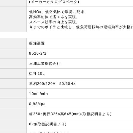
(メーカーカタログスペック)
低NOx、低空気比で環境に配慮。
高効率缶体で省エネを実現。
スペース効率の向上を実現。
今までのボイラと比較し、低負荷運転時の運転効率が大幅
薬注装置
8520-2/2
三浦工業株式会社
CPI-10L
単相200/220V 50/60Hz
10mL/min
0.98Mpa
幅350×奥行325×高645(mm)(取扱説明書より)
6kg(取扱説明書より)