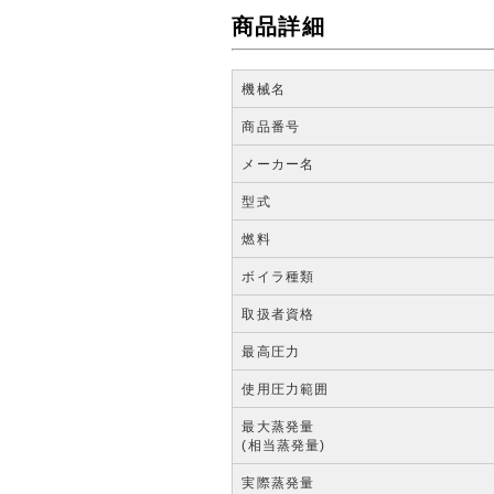
商品詳細
機械名
商品番号
メーカー名
型式
燃料
ボイラ種類
取扱者資格
最高圧力
使用圧力範囲
最大蒸発量
(相当蒸発量)
実際蒸発量