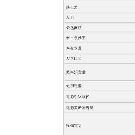
熱出力
入力
伝熱面積
ボイラ効率
保有水量
ガス圧力
燃料消費量
使用電源
電源引込線径
電源遮断器容量
設備電力