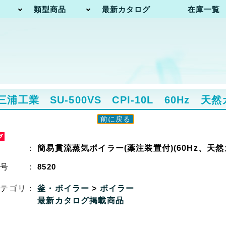
類型商品
最新カタログ
在庫一覧
業 SU-500VS CPI-10L 60Hz 天
前に戻る
名 ：
簡易貫流蒸気ボイラー(薬注装置付)(60Hz、天然
番号 ：
8520
カテゴリ：
釜・ボイラー
>
ボイラー
最新カタログ掲載商品