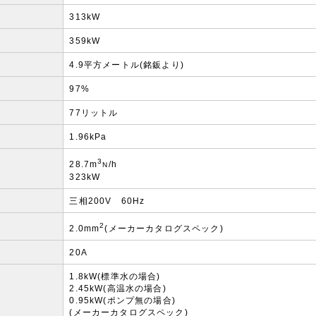
313kW
359kW
4.9平方メートル(銘鈑より)
97%
77リットル
1.96kPa
3
28.7m
/h
N
323kW
三相200V 60Hz
2
2.0mm
(メーカーカタログスペック)
20A
1.8kW(標準水の場合)
2.45kW(高温水の場合)
0.95kW(ポンプ無の場合)
(メーカーカタログスペック)