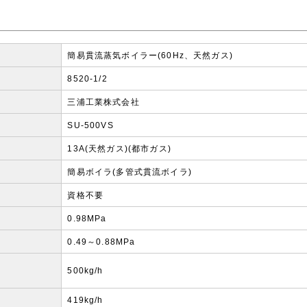
簡易貫流蒸気ボイラー(60Hz、天然ガス)
8520-1/2
三浦工業株式会社
SU-500VS
13A(天然ガス)(都市ガス)
簡易ボイラ(多管式貫流ボイラ)
資格不要
0.98MPa
0.49～0.88MPa
500kg/h
419kg/h