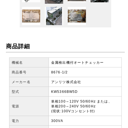
商品詳細
機械名
金属検出機付オートチェッカー
商品番号
8676-1/2
メーカー名
アンリツ株式会社
型式
KW5366BW5D
単相100～120V 50/60Hz または、
電源
単相200～240V 50/60Hz
(現状:100Vコンセント付)
電力
300VA