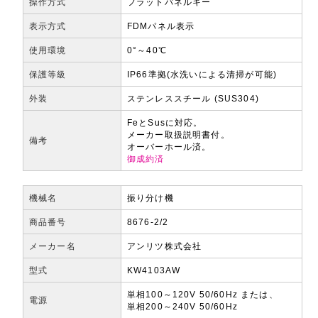
操作方式
フラットパネルキー
表示方式
FDMパネル表示
使用環境
0°～40℃
保護等級
IP66準拠(水洗いによる清掃が可能)
外装
ステンレススチール (SUS304)
FeとSusに対応。
メーカー取扱説明書付。
備考
オーバーホール済。
御成約済
機械名
振り分け機
商品番号
8676-2/2
メーカー名
アンリツ株式会社
型式
KW4103AW
単相100～120V 50/60Hz または、
電源
単相200～240V 50/60Hz