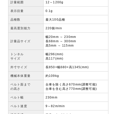
計量範囲
12～1200g
表示目量
0.1g
品種数
最大100品種
最高選別能力
220個/min
幅20mm ～ 230mm
計量品サイズ
長68mm ～ 300mm
高5mm ～ 115mm
トンネル
幅296(mm)
サイズ
高117(mm)
外寸サイズ
長850×幅680×高1345(mm)
機械本体重量
約109kg
ベルト面まで
台車を除く高さ670mm(調整可能)
の高さ
台車を含む高さ770mm(調整可能)
ベルト幅
230mm
ベルト速度
9～82m/min