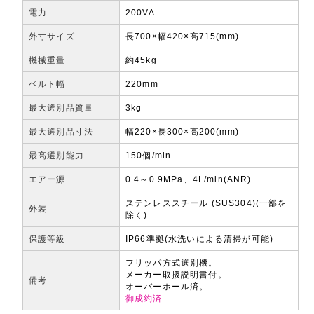
電力
200VA
外寸サイズ
長700×幅420×高715(mm)
機械重量
約45kg
ベルト幅
220mm
最大選別品質量
3kg
最大選別品寸法
幅220×長300×高200(mm)
最高選別能力
150個/min
エアー源
0.4～0.9MPa、4L/min(ANR)
ステンレススチール (SUS304)(一部を
外装
除く)
保護等級
IP66準拠(水洗いによる清掃が可能)
フリッパ方式選別機。
メーカー取扱説明書付。
備考
オーバーホール済。
御成約済