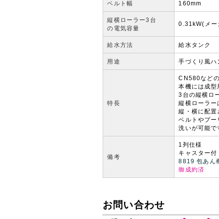
ベルト幅
160mm
縦横ローラー3台
0.31kW(
の電気容量
給水方法
給水タンク
用途
手づくり風ハ
CN580な
本機には成型
3台の縦横ロ
特長
縦横ローラー
縦・横に配置
ベルトやプー
洗いが可能で
1列仕様
キャスター付
備考
8819 包あん
御成約済
お問い合わせ