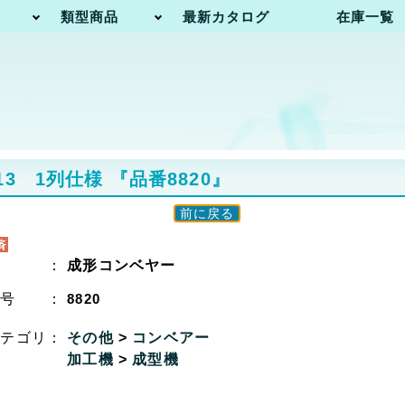
類型商品
最新カタログ
在庫一覧
13 1列仕様
『品番8820』
前に戻る
名 ：
成形コンベヤー
番号 ：
8820
カテゴリ：
その他
>
コンベアー
加工機
>
成型機