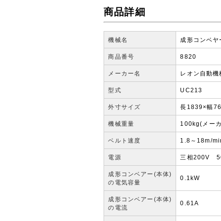
商品詳細
機械名
成形コンベヤ
商品番号
8820
メーカー名
レオン自動機
型式
UC213
外寸サイズ
長1839×幅7
機械重量
100kg(メ
ベルト速度
1.8～18m/
電源
三相200V 50
成形コンベアー(本体)
0.1kW
の電気容量
成形コンベアー(本体)
0.61A
の電流