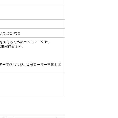
かまぼこ など
形を加えるためのコンベアーです。
成形が行えます。
アー本体および、縦横ローラー本体も水