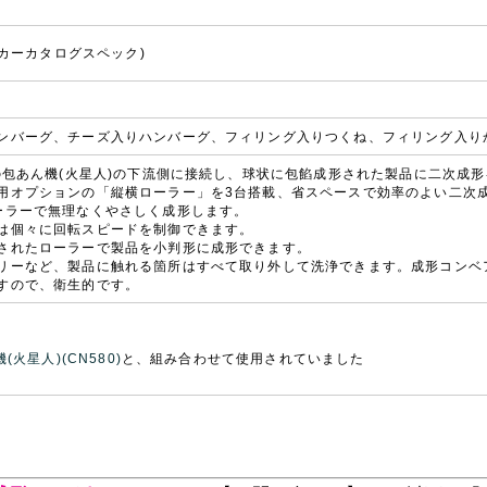
メーカーカタログスペック)
ンバーグ、チーズ入りハンバーグ、フィリング入りつくね、フィリング入り
どの包あん機(火星人)の下流側に接続し、球状に包餡成形された製品に二次成
用オプションの「縦横ローラー」を3台搭載、省スペースで効率のよい二次
ーラーで無理なくやさしく成形します。
は個々に回転スピードを制御できます。
されたローラーで製品を小判形に成形できます。
リーなど、製品に触れる箇所はすべて取り外して洗浄できます。成形コンベ
すので、衛生的です。
機(火星人)(CN580)
と、組み合わせて使用されていました