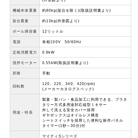
機械本体重量
約80kg(架台を除く)(取扱説明書より)
架台重量
約13kg(外形図より)
ボール満容量
12リットル
電源
単相100V 50/60Hz
定格消費電力
0.9kW
撹拌モーター
0.55kW(取扱説明書より)
昇降
手動
120、220、340、420(rpm)
回転数
(メーカーカタログスペック)
製菓・製パン・食品加工に利用できる、プラネ
タリー方式多用途対応縦型ミキサー
外して洗える安全カバー採用
用途・特長
ギヤボックスはオイルレス構造
シートスイッチを採用した便利な操作パネル
タイマー(1秒～30分)付
マイティSシリーズ