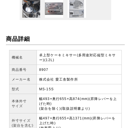
商品詳細
卓上型ケーキミキサー(多用途対応縦型ミキサ
機械名
ー)(12L)
商品番号
8907
メーカー名
株式会社 愛工舎製作所
型式
MS-15S
幅493×奥行655×高874(mm)(昇降レバーを上
本体外寸
げた時)
サイズ
(架台を除く)(取扱説明書より)
幅497×奥行655×高1371(mm)(昇降レバーを
外寸サイズ
上げた時)
(架台を含む)
(外形図より)