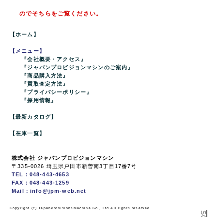
のでそちらをご覧ください。
【ホーム】
【メニュー】
『会社概要・アクセス』
『ジャパンプロビジョンマシンのご案内』
『商品購入方法』
『買取査定方法』
『プライバシーポリシー』
『採用情報』
【最新カタログ】
【在庫一覧】
株式会社 ジャパンプロビジョンマシン
〒335-0026 埼玉県戸田市新曽南3丁目17番7号
TEL：048-443-4653
FAX：048-443-1259
Mail：info@jpm-web.net
Copyright (c) JapanProvisionsMachine Co., Ltd All rights reserved.