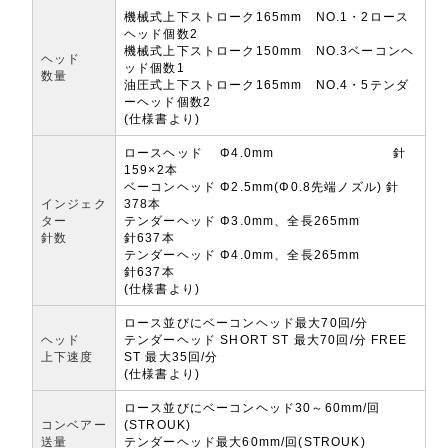
機械式上下ストローク165mm NO.1・2ロース
ヘッド個数2
機械式上下ストローク150mm NO.3ベーコンヘ
ヘッド
ッド個数1
数量
油圧式上下ストローク165mm NO.4・5テンダ
ーヘッド個数2
(仕様書より)
ロースヘッド Φ4.0mm 針
159×2本
ベーコンヘッド Φ2.5mm(Φ0.8先端ノズル) 針
インジェク
378本
ター
テンダーヘッド Φ3.0mm、全長265mm
針数
針637本
テンダーヘッド Φ4.0mm、全長265mm
針637本
(仕様書より)
ロース並びにベーコンヘッド最大70回/分
ヘッド
テンダーヘッド SHORT ST 最大70回/分 FREE
上下速度
ST 最大35回/分
(仕様書より)
ロース並びにベーコンヘッド30～60mm/回
コンベアー
(STROUK)
送量
テンダーヘッド最大60mm/回(STROUK)