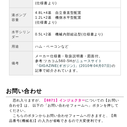
(仕様書より)
4.8L×4基 自立垂直型配置
液ポンプ
1.2L×2基 機側水平型配置
容量
(仕様書より)
水平シリン
0.5L×2基 機械内部組込型(仕様書より)
ダー
用途
ハム・ベーコンなど
メーカー仕様書・取扱説明書・図面付。
参考:ツカコム560-5Hが
ニュースサイト
備考
「GIGAZINE(ギガジン)」(2010年04月07日)
の
記事で紹介されています。
お問い合わせ
恐れ入りますが、
【8871】インジェクター
についての【お問い
合わせ】は、 以下の「お問い合わせフォームへ」ボタンを押して
ください。
こちらのボタンからお問い合わせフォームへ行きますと、【商
品番号(機械名)】の入力が省略できるので大変便利です。