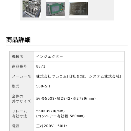
商品詳細
機械名
インジェクター
商品番号
8871
メーカー名
株式会社ツカコム(旧社名:塚川システム株式会社)
型式
560-5H
全体の
約 長5533×幅2842×高2789(mm)
外寸サイズ
フレーム
560×3970(mm)
有効寸法
(コンベアー有効幅:560mm)
電源
三相200V 50Hz