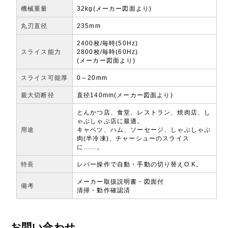
機械重量
32kg(メーカー図面より)
丸刃直径
235mm
2400枚/毎時(50Hz)
スライス能力
2800枚/毎時(60Hz)
(メーカー図面より)
スライス可能厚
0～20mm
最大切断径
直径140mm(メーカー図面より)
とんかつ店、食堂、レストラン、焼肉店、し
ゃぶしゃぶ店に最適。
用途
キャベツ、ハム、ソーセージ、しゃぶしゃぶ
肉(半冷凍)、チャーシューのスライス
に……。
特長
レバー操作で自動・手動の切り替えO.K。
メーカー取扱説明書・図面付
備考
清掃・動作確認済
お問い合わせ