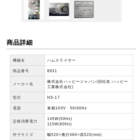
商品詳細
機械名
ハムスライサー
商品番号
8931
株式会社ハッピージャパン(旧社名:ハッピー
メーカー名
工業株式会社)
型式
HS-17
電源
単相100V 50/60Hz
145W(50Hz)
定格消費電力
115W(60Hz)
外寸サイズ
幅520×奥行460×高520(mm)