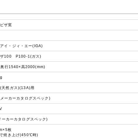
型ピザ窯
アイ・ジィ・エー(IGA)
100 P100-1(ガス)
×奥行1540×高2000(mm)
g
天然ガス)(13A)用
kW(メーカーカタログスペック)
V
W(メーカーカタログスペック)
m×5枚
で焼き上げ(450℃時)