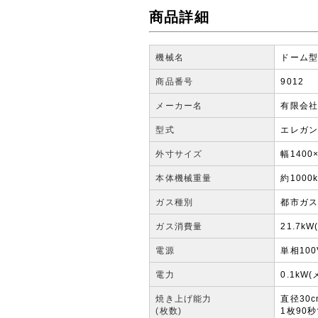
商品詳細
機械名
ドーム
商品番号
9012
メーカー名
有限会社
型式
エレガンザ
外寸サイズ
幅1400
本体機械重量
約1000k
ガス種別
都市ガス(
ガス消費量
21.7
電源
単相100
電力
0.1k
焼き上げ能力
直径30c
(枚数)
1枚90秒