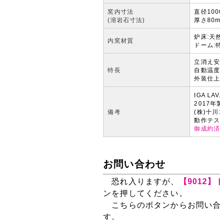
窯内寸法
直径100
(溶岩石寸法)
厚さ80
炉床:天
内窯材質
ドーム:
立消え
特長
自動温
外装仕上
IGA LA
2017年
備考
(株)十
動作テ
御成約
お問い合わせ
恐れ入りますが、
【9012
ンを押してください。
こちらのボタンからお問い合
す。