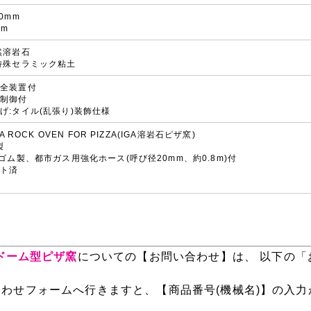
0mm
mm
然溶岩石
特殊セラミック粘土
安全装置付
度制御付
げ:タイル(乱張り)装飾仕様
VA ROCK OVEN FOR PIZZA(IGA溶岩石ピザ窯)
製
川ゴム製、都市ガス用強化ホース(呼び径20mm、約0.8m)付
スト済
済
】ドーム型ピザ窯
についての【お問い合わせ】は、 以下の「
わせフォームへ行きますと、【商品番号(機械名)】の入力