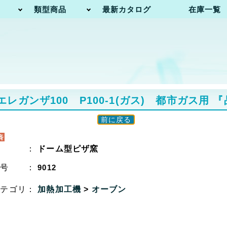
類型商品
最新カタログ
在庫一覧
ガンザ100 P100-1(ガス) 都市ガス用
『
前に戻る
名 ：
ドーム型ピザ窯
番号 ：
9012
カテゴリ：
加熱加工機
>
オーブン