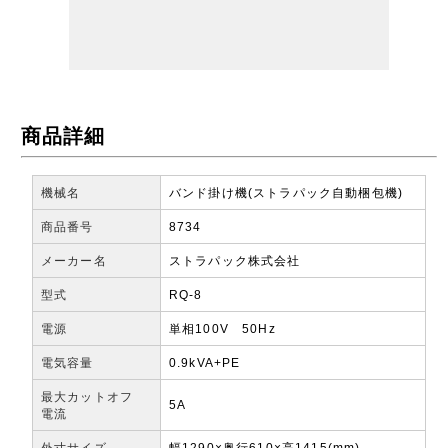
商品詳細
機械名
バンド掛け機(ストラパック自動梱包機)
商品番号
8734
メーカー名
ストラパック株式会社
型式
RQ-8
電源
単相100V 50Hz
電気容量
0.9kVA+PE
最大カットオフ
5A
電流
外寸サイズ
幅1290×奥行610×高1415(mm)