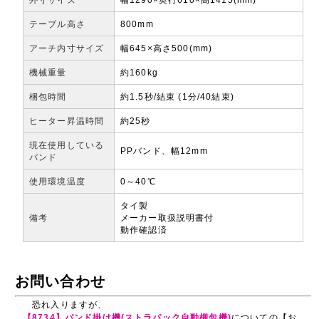
テーブル高さ
800mm
アーチ内寸サイズ
幅645×高さ500(mm)
機械重量
約160kg
梱包時間
約1.5秒/結束 (1分/40結束)
ヒーター昇温時間
約25秒
現在使用している
PPバンド、幅12mm
バンド
使用環境温度
0～40℃
タイ製
備考
メーカー取扱説明書付
動作確認済
お問い合わせ
恐れ入りますが、
【8734】バンド掛け機(ストラパック自動梱包機)
についての【お