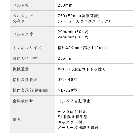
ベルト幅
250mm
ベルトまで
750±50mm(調整可能)
の高さ
(メーカーカタログスペック)
20m/min(50Hz)
ベルト速度
24m/min(60Hz)
トンネルサイズ
幅約350mm×高さ115mm
搬送ガイド幅
255mm
機械重量
約82kg(搬送ガイドを除く)
使用温度範囲
0℃～40℃
操作表示部(制御部)
ND-820型
金属検出時
コンベア自動停止
FeとSusに対応
SI:非防水標準型
備考
キャスター付
メーカー取扱説明書付