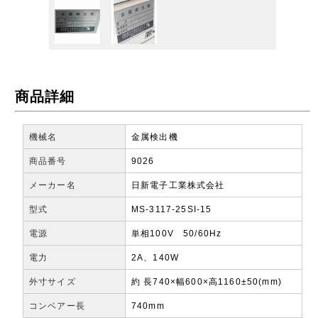
商品詳細
機械名
金属検出機
商品番号
9026
メーカー名
日新電子工業株式会社
型式
MS-3117-25SI-15
電源
単相100V 50/60Hz
電力
2A、140W
外寸サイズ
約 長740×幅600×高1160±50(mm)
コンベアー長
740mm