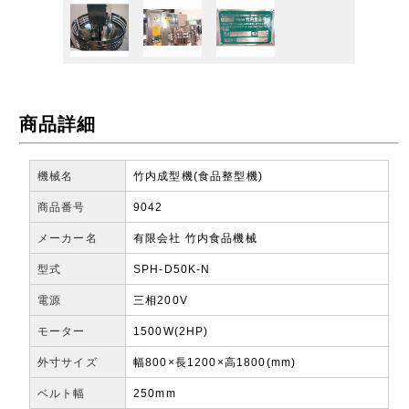
商品詳細
機械名
竹内成型機(食品整型機)
商品番号
9042
メーカー名
有限会社 竹内食品機械
型式
SPH-D50K-N
電源
三相200V
モーター
1500W(2HP)
外寸サイズ
幅800×長1200×高1800(mm)
ベルト幅
250mm