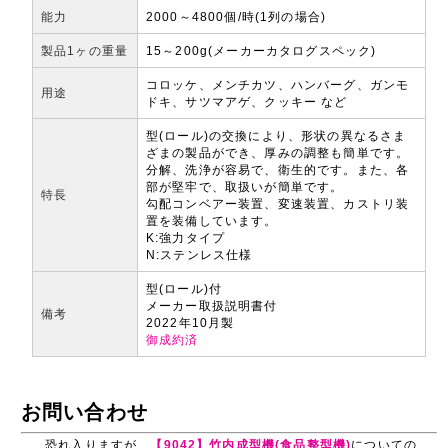
能力
2000～4800個/時(1列の場合)
製品1ヶの重量
15～200g(メーカーカタログスペック)
コロッケ、メンチカツ、ハンバーグ、ガンモ
用途
ドキ、サツマアゲ、クッキー など
型(ロール)の交換により、形状の異なるさま
ざまの製品ができ、厚みの調整も簡単です。
分解、洗浄が容易で、衛生的です。また、各
部が堅牢で、取扱いが簡単です。
特長
勾配コンベアー装置、変速装置、カストリ装
置を装備しています。
K:強力タイプ
N:ステンレス仕様
型(ロール)付
メーカー取扱説明書付
備考
2022年10月製
御成約済
お問い合わせ
恐れ入りますが、
【9042】竹内成型機(食品整型機)
についての