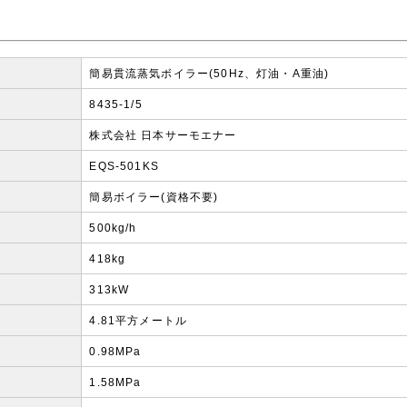
簡易貫流蒸気ボイラー(50Hz、灯油・A重油)
8435-1/5
株式会社 日本サーモエナー
EQS-501KS
簡易ボイラー(資格不要)
500kg/h
418kg
313kW
4.81平方メートル
0.98MPa
1.58MPa