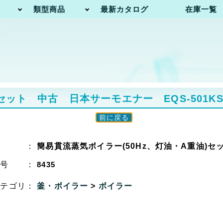
類型商品
最新カタログ
在庫一覧
ット 中古 日本サーモエナー EQS-501KS 
前に戻る
名 ：
簡易貫流蒸気ボイラー(50Hz、灯油・A重油)セ
番号 ：
8435
カテゴリ：
釜・ボイラー
>
ボイラー