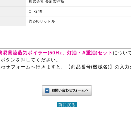
株式会社 長府製作所
OT-240
約240リットル
】簡易貫流蒸気ボイラー(50Hz、灯油・A重油)セット
につい
」ボタンを押してください。
わせフォームへ行きますと、【商品番号(機械名)】の入力
前に戻る