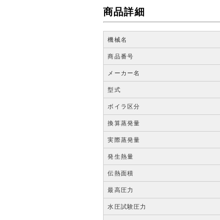
商品詳細
機械名
商品番号
メーカー名
型式
ボイラ区分
換算蒸発量
実際蒸発量
発生熱量
伝熱面積
最高圧力
水圧試験圧力