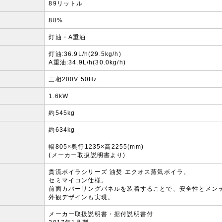
89リットル
88%
灯油・A重油
灯油:36.9L/h(29.5kg/h)
A重油:34.9L/h(30.0kg/h)
三相200V 50Hz
1.6kW
約545kg
約634kg
幅805×奥行1235×高2255(mm)
(メーカー取扱説明書より)
貫流ボイラシリーズ 油焚 エクオス蒸気ボイラ。
セミマイコン仕様。
前面カバーリングパネルを装着することで、安全性とメン
外観デザインも実現。
メーカー取扱説明書・据付説明書付