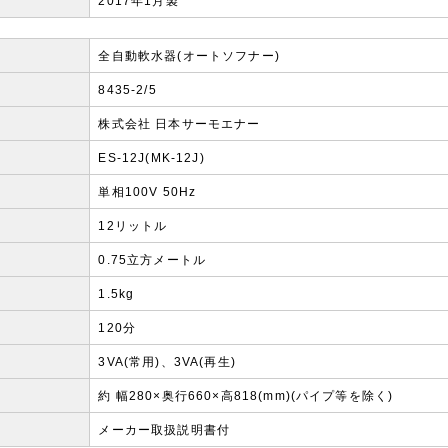
2017年1月製
全自動軟水器(オートソフナー)
8435-2/5
株式会社 日本サーモエナー
ES-12J(MK-12J)
単相100V 50Hz
12リットル
0.75立方メートル
1.5kg
120分
3VA(常用)、3VA(再生)
約 幅280×奥行660×高818(mm)(パイプ等を除く)
メーカー取扱説明書付