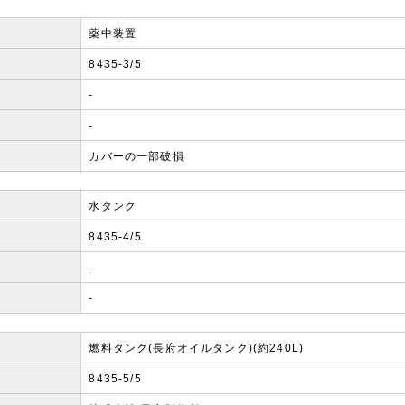
薬中装置
8435-3/5
-
-
カバーの一部破損
水タンク
8435-4/5
-
-
燃料タンク(長府オイルタンク)(約240L)
8435-5/5