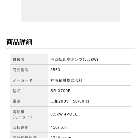
商品詳細
機械名
油回転真空ポンプ(5.5kW)
商品番号
8553
メーカー名
神港精機株式会社
型式
SR-3700B
電源
三相200V 50/60Hz
電動機
5.5kW 4POLE
(モーター)
回転速度
410r.p.m
設計排気速度
3740L/min