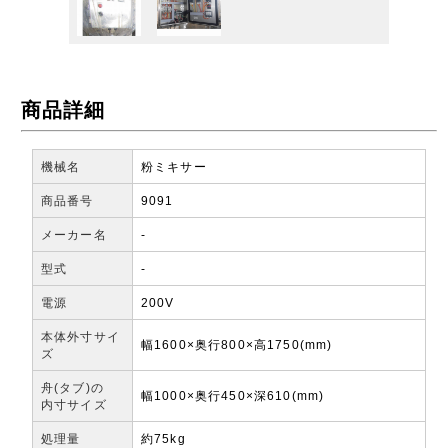
商品詳細
機械名
粉ミキサー
商品番号
9091
メーカー名
-
型式
-
電源
200V
本体外寸サイ
幅1600×奥行800×高1750(mm)
ズ
舟(タブ)の
幅1000×奥行450×深610(mm)
内寸サイズ
処理量
約75kg