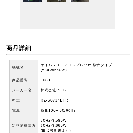
商品詳細
オイルレスエアコンプレッサ 静音タイプ
機械名
(580W/660W)
商品番号
9088
メーカー名
株式会社RETZ
型式
RZ-S0724EFR
電源
単相100V 50/60Hz
50Hz時:580W
定格消費電力
60Hz時:660W
(取扱説明書より)