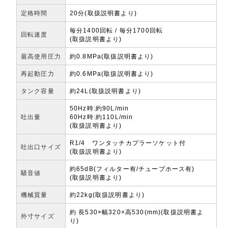
定格時間
20分(取扱説明書より)
毎分1400回転 / 毎分1700回転
回転速度
(取扱説明書より)
最高使用圧力
約0.8MPa(取扱説明書より)
再起動圧力
約0.6MPa(取扱説明書より)
タンク容量
約24L(取扱説明書より)
50Hz時:約90L/min
吐出量
60Hz時:約110L/min
(取扱説明書より)
R1/4 ワンタッチカプラーソケット付
吐出口サイズ
(取扱説明書より)
約65dB(フィルター有/チューブホース有)
騒音値
(取扱説明書より)
機械質量
約22kg(取扱説明書より)
約 長530×幅320×高530(mm)(取扱説明書よ
外寸サイズ
り)