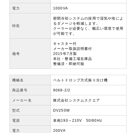
電力
1000VA
密閉冷却システムの採用で湿気や埃によ
るダメージを軽減します。
特長
クーラーが必要なく、幅広い環境で使用
が可能です。
キャスター付
メーカー取扱説明書付
備考
2015年7月製
本社・整備工場在庫品
整備済・即納可能
機械名
ベルトドロップ方式振り分け機
商品番号
9068-2/2
メーカー名
株式会社システムスクエア
型式
DV250W
電源
単相190～210V 50/60Hz
電力
200VA