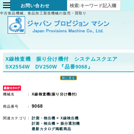
お問い合わせ
中古食品機械、食品加工製造機械の販売・買取り
X線検査機 振り分け機付 システムスクエア
SX2554W DV250W
『品番9068』
前に戻る
機械名 ：
X線検査機(振り分け機付)
9068
商品番号 ：
関連カテゴリ：
計測・検出機
>
X線検出機
計測・検出機
>
振分選別機
最新カタログ掲載商品