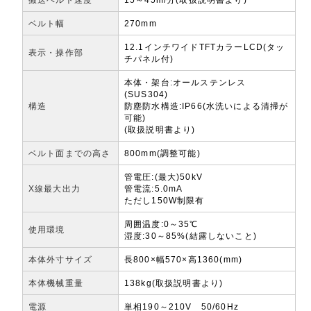
ベルト幅
270mm
12.1インチワイドTFTカラーLCD(タッ
表示・操作部
チパネル付)
本体・架台:オールステンレス
(SUS304)
構造
防塵防水構造:IP66(水洗いによる清掃が
可能)
(取扱説明書より)
ベルト面までの高さ
800mm(調整可能)
管電圧:(最大)50kV
X線最大出力
管電流:5.0mA
ただし150W制限有
周囲温度:0～35℃
使用環境
湿度:30～85%(結露しないこと)
本体外寸サイズ
長800×幅570×高1360(mm)
本体機械重量
138kg(取扱説明書より)
電源
単相190～210V 50/60Hz