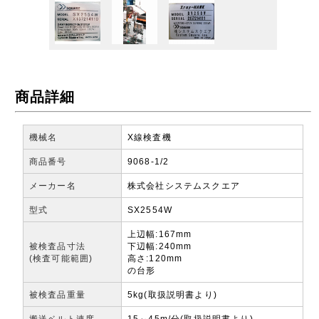
商品詳細
機械名
X線検査機
商品番号
9068-1/2
メーカー名
株式会社システムスクエア
型式
SX2554W
上辺幅:167mm
被検査品寸法
下辺幅:240mm
(検査可能範囲)
高さ:120mm
の台形
被検査品重量
5kg(取扱説明書より)
搬送ベルト速度
15～45m/分(取扱説明書より)