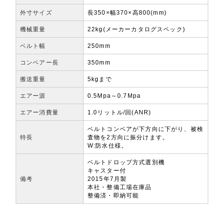
外寸サイズ
長350×幅370×高800(mm)
機械重量
22kg(メーカーカタログスペック)
ベルト幅
250mm
コンベアー長
350mm
搬送重量
5kgまで
エアー源
0.5Mpa～0.7Mpa
エアー消費量
1.0リットル/回(ANR)
ベルトコンベアが下方向に下がり、被検
特長
査物を2方向に振分けます。
W:防水仕様。
ベルトドロップ方式選別機
キャスター付
備考
2015年7月製
本社・整備工場在庫品
整備済・即納可能