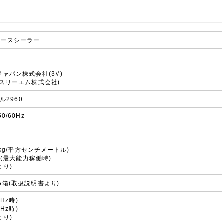
ケースシーラー
ジャパン株式会社(3M)
友スリーエム株式会社)
デル2960
0/60Hz
約5kg/平方センチメートル)
分)(最大能力稼働時)
より)
5箱(取扱説明書より)
0Hz時)
0Hz時)
より)