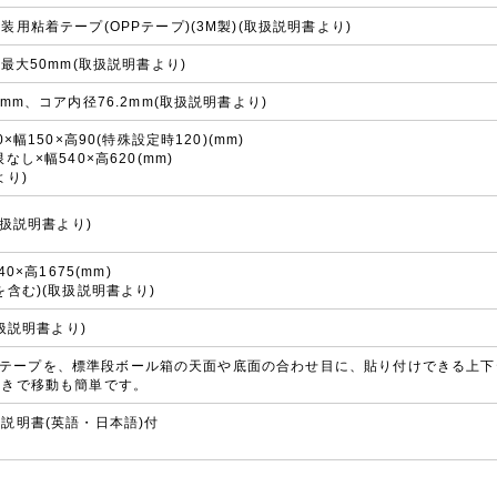
装用粘着テープ(OPPテープ)(3M製)(取扱説明書より)
～最大50mm(取扱説明書より)
mm、コア内径76.2mm(取扱説明書より)
×幅150×高90(特殊設定時120)(mm)
なし×幅540×高620(mm)
より)
取扱説明書より)
40×高1675(mm)
を含む)(取扱説明書より)
取扱説明書より)
 OPPテープを、標準段ボール箱の天面や底面の合わせ目に、貼り付けできる上
付きで移動も簡単です。
説明書(英語・日本語)付