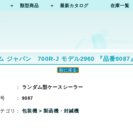
類型商品
最新カタログ
在庫一覧
ャパン 700R-J モデル2960
『品番9087
前に戻る
名 ：
ランダム型ケースシーラー
番号 ：
9087
カテゴリ：
包装機
>
製函機・封緘機