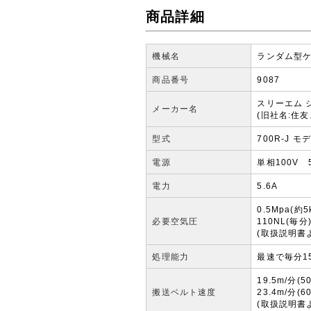
商品詳細
機械名
ランダム型
商品番号
9087
スリーエム 
メーカー名
(旧社名:住
型式
700R-J モ
電源
単相100V 5
電力
5.6A
0.5Mpa(
必要空気圧
110NL(毎
(取扱説明書
処理能力
最速で毎分1
19.5m/分(5
搬送ベルト速度
23.4m/分(6
(取扱説明書