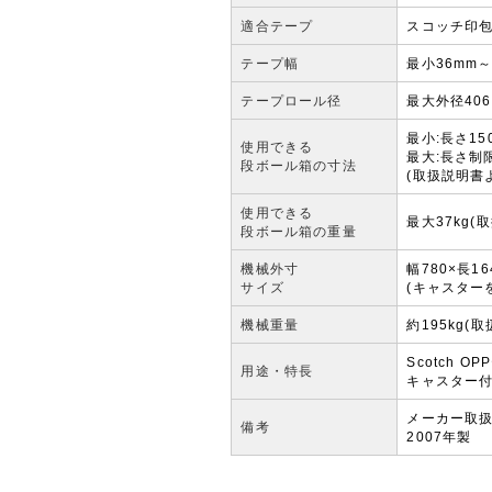
適合テープ
スコッチ印包
テープ幅
最小36mm
テープロール径
最大外径406
最小:長さ150
使用できる
最大:長さ制限
段ボール箱の寸法
(取扱説明書
使用できる
最大37kg(
段ボール箱の重量
機械外寸
幅780×長16
サイズ
(キャスター
機械重量
約195kg(
Scotch
用途・特長
キャスター
メーカー取扱
備考
2007年製