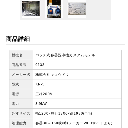
商品詳細
機械名
バッチ式容器洗浄機カスタムモデル
商品番号
9133
メーカー名
株式会社キョウドウ
型式
KR-5
電源
三相200V
電力
3.9kW
外寸サイズ
幅1200×奥行1300×高1980(mm)
処理能力
容器30～150枚/時(メーカーWEBサイトより)