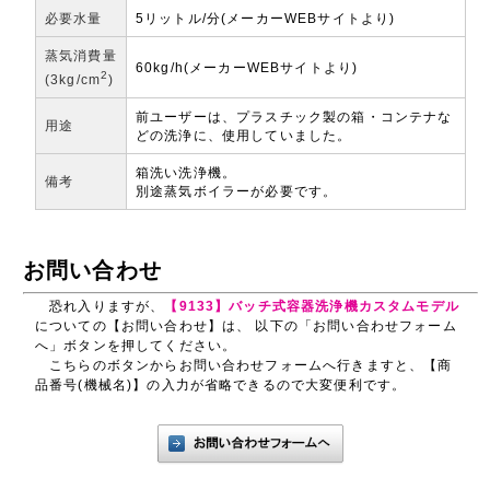
必要水量
5リットル/分(メーカーWEBサイトより)
蒸気消費量
60kg/h(メーカーWEBサイトより)
2
(3kg/cm
)
前ユーザーは、プラスチック製の箱・コンテナな
用途
どの洗浄に、使用していました。
箱洗い洗浄機。
備考
別途蒸気ボイラーが必要です。
お問い合わせ
恐れ入りますが、
【9133】バッチ式容器洗浄機カスタムモデル
についての【お問い合わせ】は、 以下の「お問い合わせフォーム
へ」ボタンを押してください。
こちらのボタンからお問い合わせフォームへ行きますと、【商
品番号(機械名)】の入力が省略できるので大変便利です。