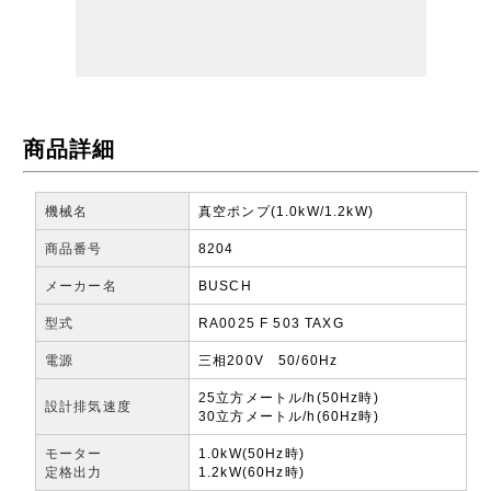
商品詳細
機械名
真空ポンプ(1.0kW/1.2kW)
商品番号
8204
メーカー名
BUSCH
型式
RA0025 F 503 TAXG
電源
三相200V 50/60Hz
25立方メートル/h(50Hz時)
設計排気速度
30立方メートル/h(60Hz時)
モーター
1.0kW(50Hz時)
定格出力
1.2kW(60Hz時)