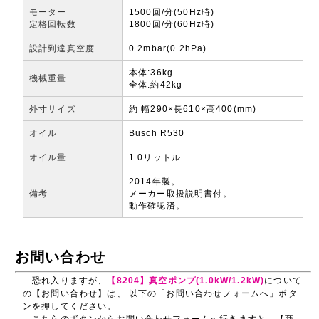
モーター
1500回/分(50Hz時)
定格回転数
1800回/分(60Hz時)
設計到達真空度
0.2mbar(0.2hPa)
本体:36kg
機械重量
全体:約42kg
外寸サイズ
約 幅290×長610×高400(mm)
オイル
Busch R530
オイル量
1.0リットル
2014年製。
備考
メーカー取扱説明書付。
動作確認済。
お問い合わせ
恐れ入りますが、
【8204】真空ポンプ(1.0kW/1.2kW)
について
の【お問い合わせ】は、 以下の「お問い合わせフォームへ」ボタ
ンを押してください。