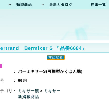
類型商品
最新カタログ
在庫一覧
and Bermixer S
『品番6684』
前に戻る
名 ：
バーミキサーS(可搬型かくはん機)
番号 ：
6684
カテゴリ：
ミキサー類
>
ミキサー
新掲載商品