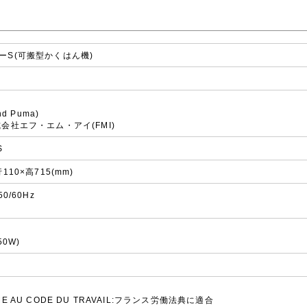
ーS(可搬型かくはん機)
nd Puma)
会社エフ・エム・アイ(FMI)
S
110×高715(mm)
50/60Hz
50W)
ME AU CODE DU TRAVAIL:フランス労働法典に適合