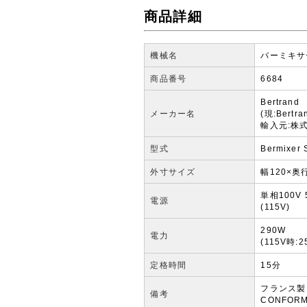
商品詳細
機械名
バーミキサ
商品番号
6684
Bertrand
メーカー名
(現:Bertra
輸入元:株式
型式
Bermixer 
外寸サイズ
幅120×奥行
単相100V 
電源
(115V)
290W
電力
(115V時:2
定格時間
15分
フランス製
備考
CONFOR