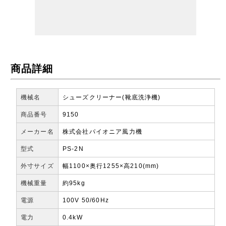
商品詳細
機械名
シューズクリーナー(靴底洗浄機)
商品番号
9150
メーカー名
株式会社パイオニア風力機
型式
PS-2N
外寸サイズ
幅1100×奥行1255×高210(mm)
機械重量
約95kg
電源
100V 50/60Hz
電力
0.4kW