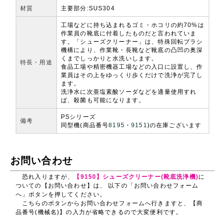
材質
主要部分:SUS304
工場などに持ち込まれるゴミ・ホコリの約70%は
作業員の靴底に付着したものだと言われていま
す。「シューズクリーナー」は、特殊回転ブラシ
機構により、作業靴・長靴など靴底の凸凹の奥深
くまでしっかりと水洗いします。
特長・用途
食品工場や精密機器工場などの入口に設置し、作
業員はその上をゆっくり歩くだけで洗浄が完了し
ます。
洗浄水に次亜塩素酸ソーダなどを適量使用すれ
ば、殺菌も可能になります。
PSシリーズ
備考
同型機(商品番号
8195
・
9151
)の在庫ございます
お問い合わせ
恐れ入りますが、
【9150】シューズクリーナー(靴底洗浄機)
に
ついての【お問い合わせ】は、 以下の「お問い合わせフォーム
へ」ボタンを押してください。
こちらのボタンからお問い合わせフォームへ行きますと、【商
品番号(機械名)】の入力が省略できるので大変便利です。