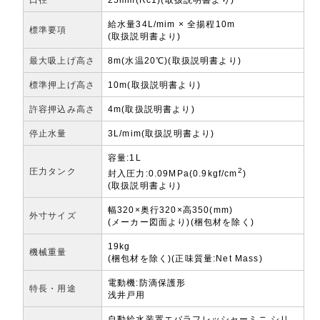
給水量34L/mim × 全揚程10m
標準要項
(取扱説明書より)
最大吸上げ高さ
8m(水温20℃)(取扱説明書より)
標準押上げ高さ
10m(取扱説明書より)
許容押込み高さ
4m(取扱説明書より)
停止水量
3L/mim(取扱説明書より)
容量:1L
圧力タンク
2
封入圧力:0.09MPa(0.9kgf/cm
)
(取扱説明書より)
幅320×奥行320×高350(mm)
外寸サイズ
(メーカー図面より)(梱包材を除く)
19kg
機械重量
(梱包材を除く)(正味質量:Net Mass)
電動機:防滴保護形
特長・用途
浅井戸用
自動給水装置エバラフレッシャーミニ シリ