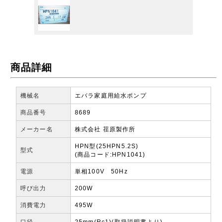
商品詳細
機械名
エバラ家庭用給水ポンプ
商品番号
8689
メーカー名
株式会社 荏原製作所
HPN型(25HPN5.2S)
型式
(商品コード:HPN1041)
電源
単相100V 50Hz
呼び出力
200W
消費電力
495W
口径
25mm(Rc1)(取扱説明書より)