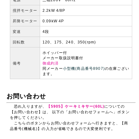
撹拌モーター
2.2kW 4/8P
昇降モーター
0.09kW 4P
変速
4段
回転数
120、175、240、350(rpm)
ホイッパー付
メーカー取扱説明書付
備考
御成約済
同メーカー
小型機(商品番号8907)
の在庫ござい
ます。
お問い合わせ
恐れ入りますが、
【5905】ケーキミキサー(60L)
についての
【お問い合わせ】は、 以下の「お問い合わせフォームへ」ボタン
を押してください。
こちらのボタンからお問い合わせフォームへ行きますと、【商
品番号(機械名)】の入力が省略できるので大変便利です。