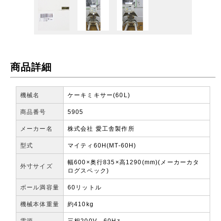
商品詳細
機械名
ケーキミキサー(60L)
商品番号
5905
メーカー名
株式会社 愛工舎製作所
型式
マイティ60H(MT-60H)
幅600×奥行835×高1290(mm)(メーカーカタ
外寸サイズ
ログスペック)
ボール満容量
60リットル
機械本体重量
約410kg
電源
三相200V 60Hz